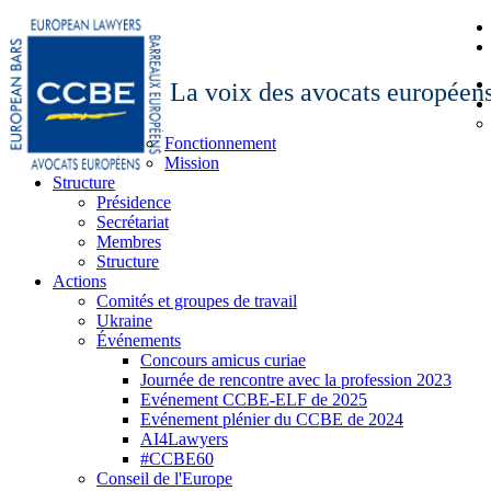
La voix des avocats européen
Fonctionnement
Mission
Structure
Présidence
Secrétariat
Membres
Structure
Actions
Comités et groupes de travail
Ukraine
Événements
Concours amicus curiae
Journée de rencontre avec la profession 2023
Evénement CCBE-ELF de 2025
Evénement plénier du CCBE de 2024
AI4Lawyers
#CCBE60
Conseil de l'Europe