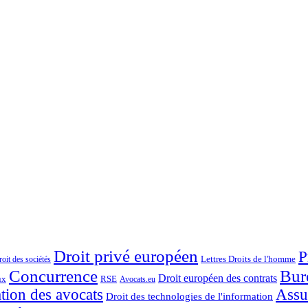
Droit privé européen
P
Lettres Droits de l'homme
oit des sociétés
Concurrence
Bur
Droit européen des contrats
ux
RSE
Avocats.eu
ation des avocats
Assu
Droit des technologies de l'information