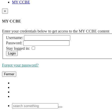
MY CCBE
×
MY CCBE
Enter your credentials below to get access to the MY CCBE content
Username:
Password:
Stay logged in:
Forgot your password?
Fermer