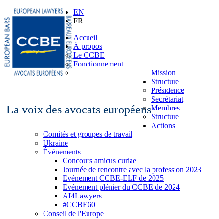
EN
FR
Accueil
À propos
Le CCBE
Fonctionnement
Mission
Structure
Présidence
Secrétariat
La voix des avocats européens
Membres
Structure
Actions
Comités et groupes de travail
Ukraine
Événements
Concours amicus curiae
Journée de rencontre avec la profession 2023
Evénement CCBE-ELF de 2025
Evénement plénier du CCBE de 2024
AI4Lawyers
#CCBE60
Conseil de l'Europe