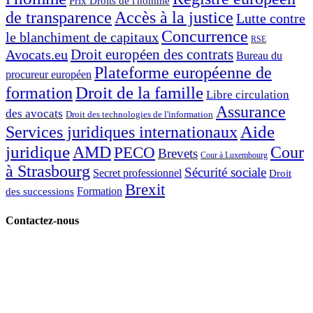
Prix Droits de l'homme
de transparence
Accès à la justice
Lutte contre
Concurrence
le blanchiment de capitaux
RSE
Droit européen des contrats
Avocats.eu
Bureau du
Plateforme européenne de
procureur européen
Droit de la famille
formation
Libre circulation
Assurance
des avocats
Droit des technologies de l'information
Aide
Services juridiques internationaux
juridique
AMD
Cour
PECO
Brevets
Cour à Luxembourg
à Strasbourg
Sécurité sociale
Secret professionnel
Droit
Brexit
Formation
des successions
Contactez-nous