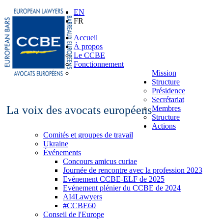
EN
FR
Accueil
À propos
Le CCBE
Fonctionnement
Mission
Structure
Présidence
Secrétariat
La voix des avocats européens
Membres
Structure
Actions
Comités et groupes de travail
Ukraine
Événements
Concours amicus curiae
Journée de rencontre avec la profession 2023
Evénement CCBE-ELF de 2025
Evénement plénier du CCBE de 2024
AI4Lawyers
#CCBE60
Conseil de l'Europe