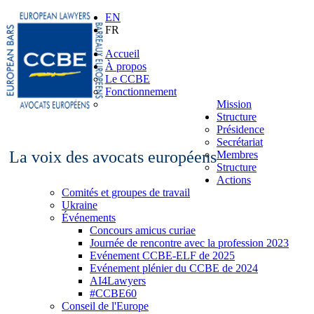
EN
FR
Accueil
À propos
Le CCBE
Fonctionnement
Mission
Structure
Présidence
Secrétariat
La voix des avocats européens
Membres
Structure
Actions
Comités et groupes de travail
Ukraine
Événements
Concours amicus curiae
Journée de rencontre avec la profession 2023
Evénement CCBE-ELF de 2025
Evénement plénier du CCBE de 2024
AI4Lawyers
#CCBE60
Conseil de l'Europe