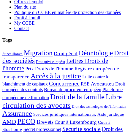
Offres d'emploi
Plan du site
Politique du CCBE en matière de protection des données
Droit à l'oubli
My CCBE
Contact
Tags
Migration
Déontologie
Droit
Droit pénal
Surveillance
des sociétés
Lettres Droits de
Droit privé européen
l'homme
Prix Droits de l'homme
Registre européen de
Accès à la justice
transparence
Lutte contre le
Concurrence
Avocats.eu
blanchiment de capitaux
RSE
Droit
européen des contrats
Bureau du procureur européen
Plateforme
Droit de la famille
Libre
européenne de formation
circulation des avocats
Droit des technologies de l'information
Assurance
Services juridiques internationaux
Aide juridique
PECO
AMD
Brevets
Cour à Luxembourg
Cour à
Sécurité sociale
Droit des
Secret professionnel
Strasbourg