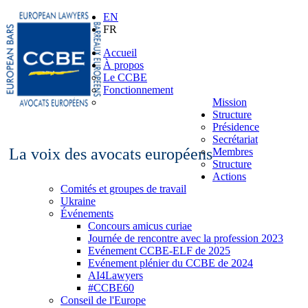
EN
FR
Accueil
À propos
Le CCBE
Fonctionnement
Mission
Structure
Présidence
Secrétariat
La voix des avocats européens
Membres
Structure
Actions
Comités et groupes de travail
Ukraine
Événements
Concours amicus curiae
Journée de rencontre avec la profession 2023
Evénement CCBE-ELF de 2025
Evénement plénier du CCBE de 2024
AI4Lawyers
#CCBE60
Conseil de l'Europe