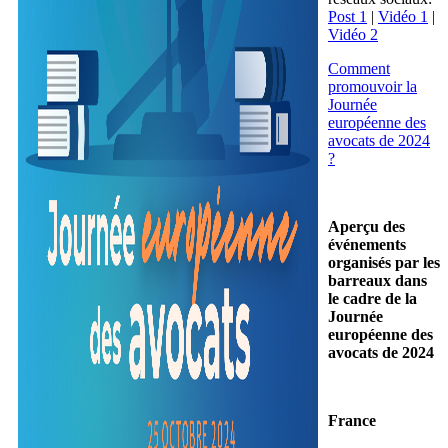
Post 1
|
Vidéo 1
|
Vidéo 2
Comment
promouvoir la
Journée
européenne des
avocats de 2024
?
Aperçu des
événements
organisés par les
barreaux dans
le cadre de la
Journée
européenne des
avocats de 2024
France