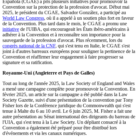
Española (CGAE) a pris plusieurs initiatives pour promouvoir la
Convention sur la protection de la profession d'avocat. Début mai
2025, le président du CGAE, Salvador González, a participé au
World Law Congress
, où il a appelé à un soutien plus fort en faveur
de la Convention. Plus tard dans le mois, le CGAE a promu une
initiative
de l'UIBA, qui encourageait les États ibéro-américains à
adhérer à la Convention et à reconnaître son importance pour la
sauvegarde de la profession d'avocat. Plus récemment, lors du
congrès national de la CNF
, qui s'est tenu en Italie, le CGAE s'est
joint à d'autres barreaux européens pour souligner la pertinence de la
Convention et réaffirmer leur engagement à faire progresser sa
signature et sa ratification.
Royaume-Uni (Angleterre et Pays de Galles)
Tout au long de l'année 2025, la Law Society of England and Wales
a mené une campagne complète pour promouvoir la Convention. En
février 2025, un article sur la campagne a été publié dans la Law
Society Gazette, suivi d'une présentation de la convention par Tony
Fisher lors de la Conférence juridique du Commonwealth qui s'est
tenue à Malte du 6 au 10 avril. Le 6 juin 2025, M. Fisher a fait une
autre présentation au Sénat international des dirigeants du barreau de
l'UIA, qui s'est tenu à la Law Society. Un dépliant consacré à la
Convention a également été préparé pour être distribué lors
d'événements et via les canaux numériques.