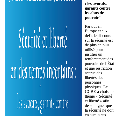
: les avocats,
garants contre
les abus de
pouvoir
”
Partout en
Europe et au-
delà, le discours
sur la sécurité est
de plus en plus
utilisé pour
justifier un
renforcement des
pouvoirs de l’État
et une restriction
accrue des
libertés des
personnes
physiques. Le
CCBE a choisi le
thème « Sécurité
et liberté » afin
de souligner que
la sécurité ne doit
en aucun cas