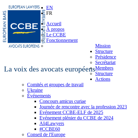
EN
FR
Accueil
À propos
Le CCBE
Fonctionnement
Mission
Structure
Présidence
Secrétariat
La voix des avocats européens
Membres
Structure
Actions
Comités et groupes de travail
Ukraine
Événements
Concours amicus curiae
Journée de rencontre avec la profession 2023
Evénement CCBE-ELF de 2025
Evénement plénier du CCBE de 2024
AI4Lawyers
#CCBE60
Conseil de l'Europe