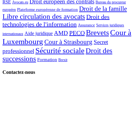
Droit européen des contrats
RSE
Avocats.eu
Bureau du procureur
Droit de la famille
Plateforme européenne de formation
européen
Libre circulation des avocats
Droit des
technologies de l'information
Assurance
Services juridiques
Cour à
Brevets
PECO
AMD
Aide juridique
internationaux
Luxembourg
Cour à Strasbourg
Secret
Sécurité sociale
Droit des
professionnel
successions
Formation
Brexit
Contactez-nous