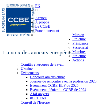
EN
FR
Accueil
À propos
Le CCBE
Fonctionnement
Mission
Structure
Présidence
Secrétariat
La voix des avocats européens
Membres
Structure
Actions
Comités et groupes de travail
Ukraine
Événements
Concours amicus curiae
Journée de rencontre avec la profession 2023
Evénement CCBE-ELF de 2025
Evénement plénier du CCBE de 2024
AI4Lawyers
#CCBE60
Conseil de l'Europe