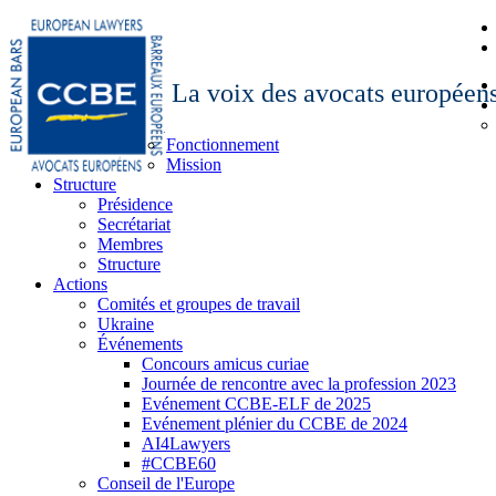
La voix des avocats européen
Fonctionnement
Mission
Structure
Présidence
Secrétariat
Membres
Structure
Actions
Comités et groupes de travail
Ukraine
Événements
Concours amicus curiae
Journée de rencontre avec la profession 2023
Evénement CCBE-ELF de 2025
Evénement plénier du CCBE de 2024
AI4Lawyers
#CCBE60
Conseil de l'Europe