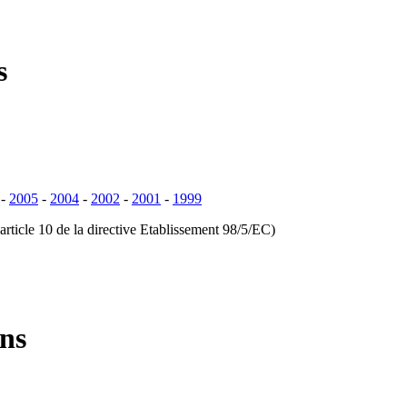
s
-
2005
-
2004
-
2002
-
2001
-
1999
ticle 10 de la directive Etablissement 98/5/EC)
ons