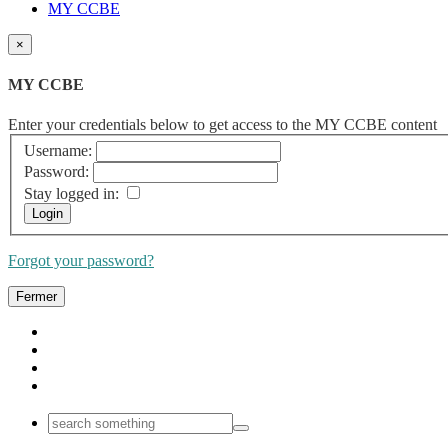
MY CCBE
×
MY CCBE
Enter your credentials below to get access to the MY CCBE content
Username:
Password:
Stay logged in:
Forgot your password?
Fermer