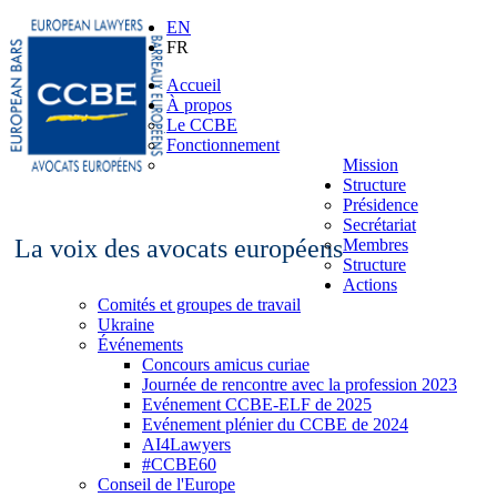
EN
FR
Accueil
À propos
Le CCBE
Fonctionnement
Mission
Structure
Présidence
Secrétariat
La voix des avocats européens
Membres
Structure
Actions
Comités et groupes de travail
Ukraine
Événements
Concours amicus curiae
Journée de rencontre avec la profession 2023
Evénement CCBE-ELF de 2025
Evénement plénier du CCBE de 2024
AI4Lawyers
#CCBE60
Conseil de l'Europe