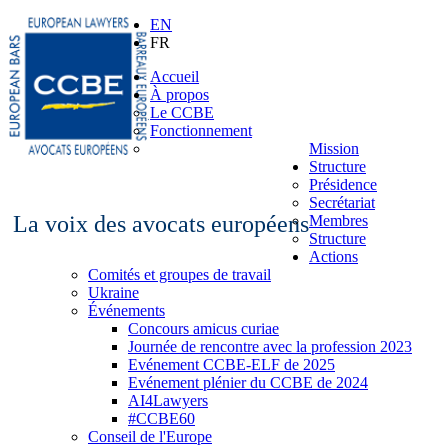
EN
FR
Accueil
À propos
Le CCBE
Fonctionnement
Mission
Structure
Présidence
Secrétariat
La voix des avocats européens
Membres
Structure
Actions
Comités et groupes de travail
Ukraine
Événements
Concours amicus curiae
Journée de rencontre avec la profession 2023
Evénement CCBE-ELF de 2025
Evénement plénier du CCBE de 2024
AI4Lawyers
#CCBE60
Conseil de l'Europe