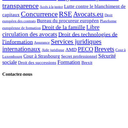
transparence
Lutte contre le blanchiment de
Accès à la justice
Concurrence
RSE
Avocats.eu
capitaux
Droit
Bureau du procureur européen
européen des contrats
Plateforme
Libre
Droit de la famille
européenne de formation
circulation des avocats
Droit des technologies de
Services juridiques
l'information
Assurance
internationaux
Brevets
PECO
AMD
Aide juridique
Cour à
Sécurité
Cour à Strasbourg
Secret professionnel
Luxembourg
sociale
Formation
Droit des successions
Brexit
Contactez-nous