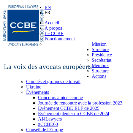
EN
FR
Accueil
À propos
Le CCBE
Fonctionnement
Mission
Structure
Présidence
Secrétariat
La voix des avocats européens
Membres
Structure
Actions
Comités et groupes de travail
Ukraine
Événements
Concours amicus curiae
Journée de rencontre avec la profession 2023
Evénement CCBE-ELF de 2025
Evénement plénier du CCBE de 2024
AI4Lawyers
#CCBE60
Conseil de l'Europe