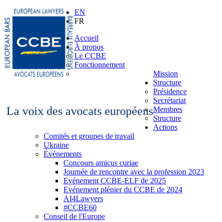
EN
FR
Accueil
À propos
Le CCBE
Fonctionnement
Mission
Structure
Présidence
Secrétariat
La voix des avocats européens
Membres
Structure
Actions
Comités et groupes de travail
Ukraine
Événements
Concours amicus curiae
Journée de rencontre avec la profession 2023
Evénement CCBE-ELF de 2025
Evénement plénier du CCBE de 2024
AI4Lawyers
#CCBE60
Conseil de l'Europe