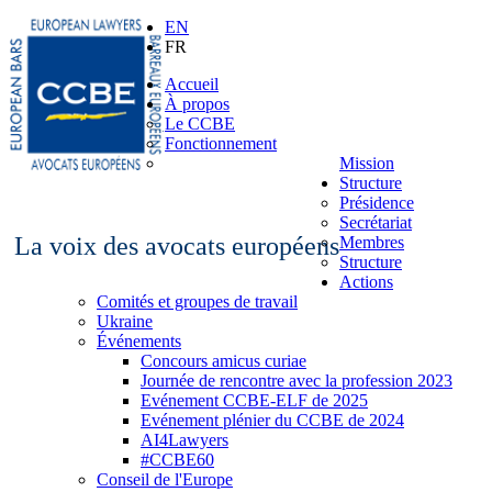
EN
FR
Accueil
À propos
Le CCBE
Fonctionnement
Mission
Structure
Présidence
Secrétariat
La voix des avocats européens
Membres
Structure
Actions
Comités et groupes de travail
Ukraine
Événements
Concours amicus curiae
Journée de rencontre avec la profession 2023
Evénement CCBE-ELF de 2025
Evénement plénier du CCBE de 2024
AI4Lawyers
#CCBE60
Conseil de l'Europe