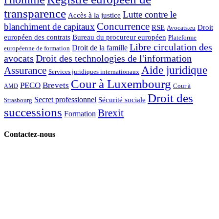
transparence
Lutte contre le
Accès à la justice
Concurrence
blanchiment de capitaux
RSE
Droit
Avocats.eu
européen des contrats
Bureau du procureur européen
Plateforme
Libre circulation des
Droit de la famille
européenne de formation
avocats
Droit des technologies de l'information
Aide juridique
Assurance
Services juridiques internationaux
Cour à Luxembourg
PECO
Brevets
Cour à
AMD
Droit des
Secret professionnel
Sécurité sociale
Strasbourg
successions
Brexit
Formation
Contactez-nous