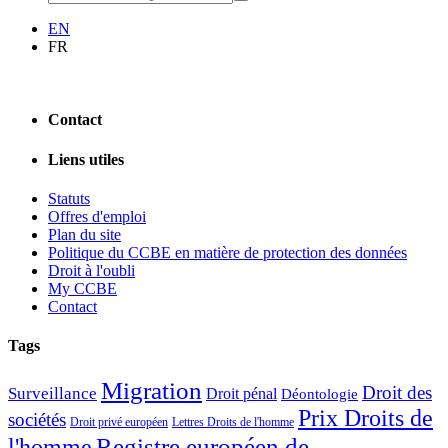
EN
FR
Contact
Liens utiles
Statuts
Offres d'emploi
Plan du site
Politique du CCBE en matière de protection des données
Droit à l'oubli
My CCBE
Contact
Tags
Migration
Droit des
Surveillance
Droit pénal
Déontologie
Prix Droits de
sociétés
Droit privé européen
Lettres Droits de l'homme
Registre européen de
l'homme