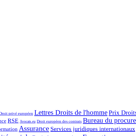
Lettres Droits de l'homme
Prix Droit
Droit privé européen
Bureau du procure
RSE
nce
Droit européen des contrats
Avocats.eu
Assurance
Services juridiques internationaux
formation