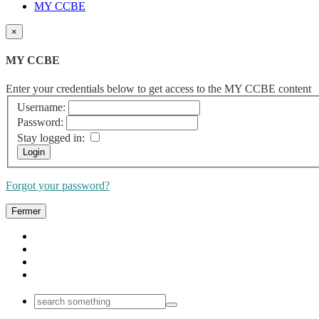
MY CCBE
×
MY CCBE
Enter your credentials below to get access to the MY CCBE content
Username:
Password:
Stay logged in:
Forgot your password?
Fermer