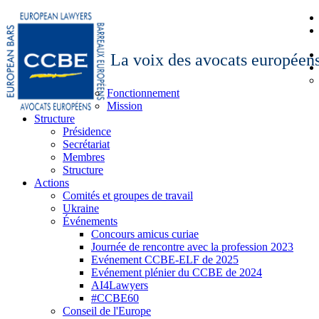
La voix des avocats européen
Fonctionnement
Mission
Structure
Présidence
Secrétariat
Membres
Structure
Actions
Comités et groupes de travail
Ukraine
Événements
Concours amicus curiae
Journée de rencontre avec la profession 2023
Evénement CCBE-ELF de 2025
Evénement plénier du CCBE de 2024
AI4Lawyers
#CCBE60
Conseil de l'Europe