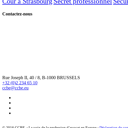
Secret professionnel
Cour à Strasbourg
Sécur
Contactez-nous
Rue Joseph II, 40 / 8, B-1000 BRUSSELS
+32 (0)2 234 65 10
ccbe@ccbe.eu
© 2016 CCBE - La voix de la profession d’avocat en Europe -
Déclaration de con