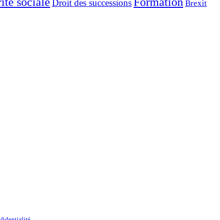
ité sociale
Formation
Droit des successions
Brexit
fidentialité