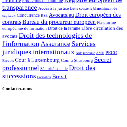
l'homme
Prix Droits de l'homme
transparence
Accès à la justice
Lutte contre le blanchiment de
Droit européen des
Avocats.eu
Concurrence
capitaux
RSE
contrats
Bureau du procureur européen
Plateforme
Libre circulation des
Droit de la famille
européenne de formation
Droit des technologies de
avocats
l'information
Assurance
Services
juridiques internationaux
PECO
Aide juridique
AMD
Secret
Cour à Luxembourg
Cour à Strasbourg
Brevets
Droit des
professionnel
Sécurité sociale
successions
Brexit
Formation
Contactez-nous