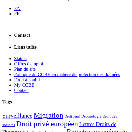
EN
FR
Contact
Liens utiles
Statuts
Offres d'emploi
Plan du site
Politique du CCBE en matière de protection des données
Droit à l'oubli
My CCBE
Contact
Tags
Migration
Surveillance
Déontologie
Droit des
Droit pénal
Droit privé européen
Lettres Droits de
sociétés
Registre européen de