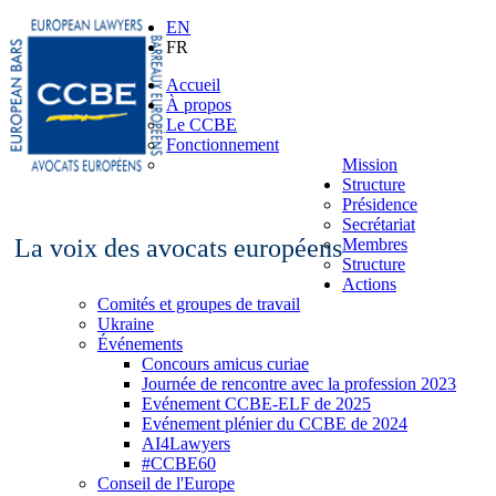
EN
FR
Accueil
À propos
Le CCBE
Fonctionnement
Mission
Structure
Présidence
Secrétariat
La voix des avocats européens
Membres
Structure
Actions
Comités et groupes de travail
Ukraine
Événements
Concours amicus curiae
Journée de rencontre avec la profession 2023
Evénement CCBE-ELF de 2025
Evénement plénier du CCBE de 2024
AI4Lawyers
#CCBE60
Conseil de l'Europe