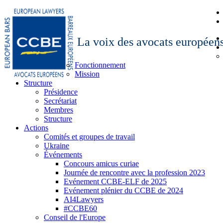
La voix des avocats européen
Fonctionnement
Mission
Structure
Présidence
Secrétariat
Membres
Structure
Actions
Comités et groupes de travail
Ukraine
Événements
Concours amicus curiae
Journée de rencontre avec la profession 2023
Evénement CCBE-ELF de 2025
Evénement plénier du CCBE de 2024
AI4Lawyers
#CCBE60
Conseil de l'Europe