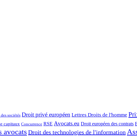
Pri
Droit privé européen
Lettres Droits de l'homme
 des sociétés
Avocats.eu
RSE
Droit européen des contrats
B
de capitaux
Concurrence
s avocats
As
Droit des technologies de l'information