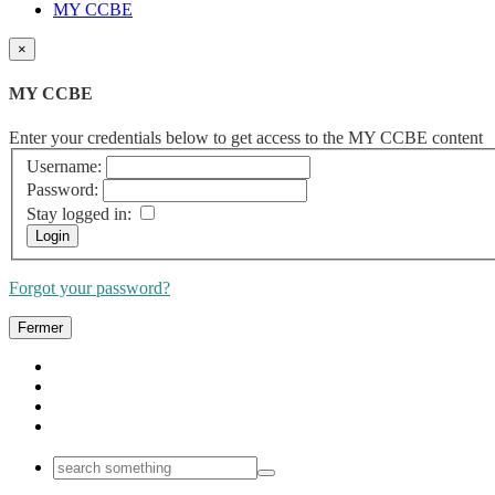
MY CCBE
×
MY CCBE
Enter your credentials below to get access to the MY CCBE content
Username:
Password:
Stay logged in:
Forgot your password?
Fermer