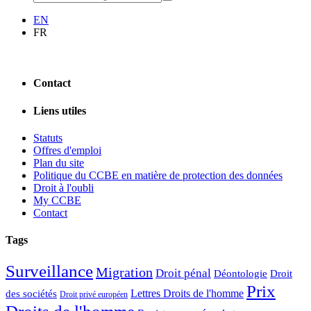
EN
FR
Contact
Liens utiles
Statuts
Offres d'emploi
Plan du site
Politique du CCBE en matière de protection des données
Droit à l'oubli
My CCBE
Contact
Tags
Surveillance
Migration
Droit pénal
Déontologie
Droit
Prix
Lettres Droits de l'homme
des sociétés
Droit privé européen