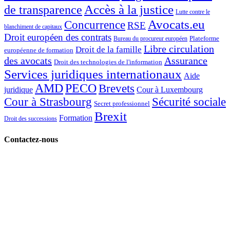
Accès à la justice
de transparence
Lutte contre le
Avocats.eu
Concurrence
RSE
blanchiment de capitaux
Droit européen des contrats
Plateforme
Bureau du procureur européen
Libre circulation
Droit de la famille
européenne de formation
des avocats
Assurance
Droit des technologies de l'information
Services juridiques internationaux
Aide
AMD
PECO
Brevets
juridique
Cour à Luxembourg
Cour à Strasbourg
Sécurité sociale
Secret professionnel
Brexit
Formation
Droit des successions
Contactez-nous