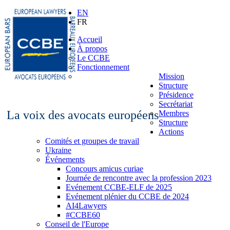
EN
FR
Accueil
À propos
Le CCBE
Fonctionnement
Mission
Structure
Présidence
Secrétariat
La voix des avocats européens
Membres
Structure
Actions
Comités et groupes de travail
Ukraine
Événements
Concours amicus curiae
Journée de rencontre avec la profession 2023
Evénement CCBE-ELF de 2025
Evénement plénier du CCBE de 2024
AI4Lawyers
#CCBE60
Conseil de l'Europe