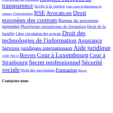
transparence
Accès à la justice
Lutte contre le blanchiment de
Droit
RSE
Avocats.eu
Concurrence
capitaux
européen des contrats
Bureau du procureur
européen
Plateforme européenne de formation
Droit de la
Droit des
famille
Libre circulation des avocats
technologies de l'information
Assurance
Aide juridique
Services juridiques internationaux
Cour à Luxembourg
Cour à
Brevets
PECO
AMD
Secret professionnel
Sécurité
Strasbourg
sociale
Formation
Droit des successions
Brexit
Contactez-nous