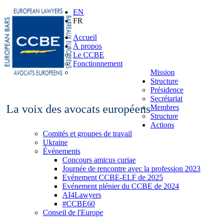
EN
FR
Accueil
À propos
Le CCBE
Fonctionnement
Mission
Structure
Présidence
Secrétariat
La voix des avocats européens
Membres
Structure
Actions
Comités et groupes de travail
Ukraine
Événements
Concours amicus curiae
Journée de rencontre avec la profession 2023
Evénement CCBE-ELF de 2025
Evénement plénier du CCBE de 2024
AI4Lawyers
#CCBE60
Conseil de l'Europe